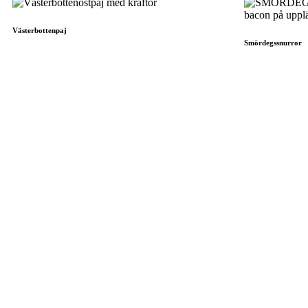
Västerbottenpaj
Smördegssnurror