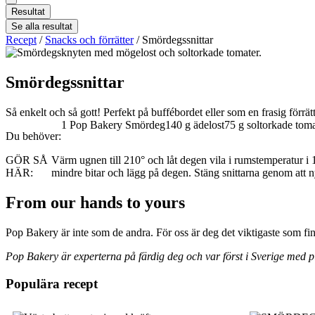
Resultat
Se alla resultat
Recept
/
Snacks och förrätter
/
Smördegssnittar
Smördegssnittar
Så enkelt och så gott! Perfekt på buffébordet eller som en frasig förrätt
1 Pop Bakery Smördeg
140 g ädelost
75 g soltorkade toma
Du behöver:
GÖR SÅ
Värm ugnen till 210° och låt degen vila i rumstemperatur i 
HÄR:
mindre bitar och lägg på degen. Stäng snittarna genom att n
From our hands to yours
Pop Bakery är inte som de andra. För oss är deg det viktigaste som finns
Pop Bakery är experterna på färdig deg och var först i Sverige med piz
Populära recept