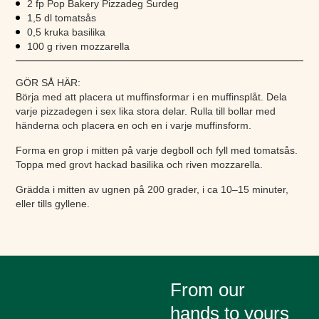
2 fp Pop Bakery Pizzadeg Surdeg
1,5 dl tomatsås
0,5 kruka basilika
100 g riven mozzarella
GÖR SÅ HÄR:
Börja med att placera ut muffinsformar i en muffinsplåt. Dela
varje pizzadegen i sex lika stora delar. Rulla till bollar med
händerna och placera en och en i varje muffinsform.
Forma en grop i mitten på varje degboll och fyll med tomatsås.
Toppa med grovt hackad basilika och riven mozzarella.
Grädda i mitten av ugnen på 200 grader, i ca 10–15 minuter,
eller tills gyllene.
From our
hands to yours