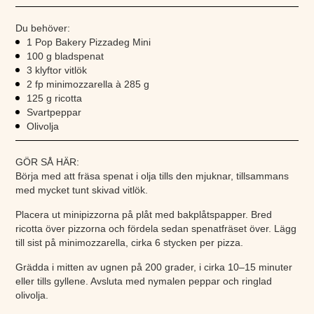
Du behöver:
1 Pop Bakery Pizzadeg Mini
100 g bladspenat
3 klyftor vitlök
2 fp minimozzarella à 285 g
125 g ricotta
Svartpeppar
Olivolja
GÖR SÅ HÄR:
Börja med att fräsa spenat i olja tills den mjuknar, tillsammans
med mycket tunt skivad vitlök.
Placera ut minipizzorna på plåt med bakplåtspapper. Bred
ricotta över pizzorna och fördela sedan spenatfräset över. Lägg
till sist på minimozzarella, cirka 6 stycken per pizza.
Grädda i mitten av ugnen på 200 grader, i cirka 10–15 minuter
eller tills gyllene. Avsluta med nymalen peppar och ringlad
olivolja.