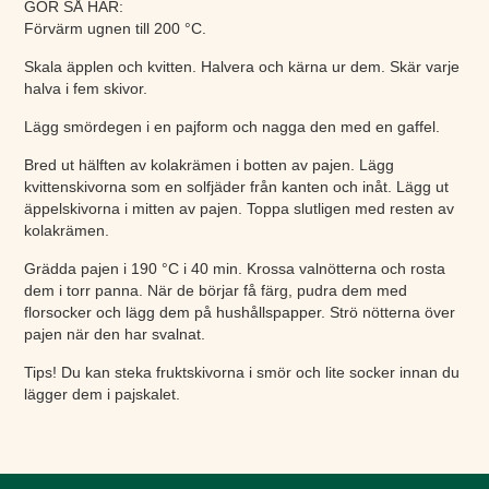
GÖR SÅ HÄR:
Förvärm ugnen till 200 °C.
Skala äpplen och kvitten. Halvera och kärna ur dem. Skär varje
halva i fem skivor.
Lägg smördegen i en pajform och nagga den med en gaffel.
Bred ut hälften av kolakrämen i botten av pajen. Lägg
kvittenskivorna som en solfjäder från kanten och inåt. Lägg ut
äppelskivorna i mitten av pajen. Toppa slutligen med resten av
kolakrämen.
Grädda pajen i 190 °C i 40 min. Krossa valnötterna och rosta
dem i torr panna. När de börjar få färg, pudra dem med
florsocker och lägg dem på hushållspapper. Strö nötterna över
pajen när den har svalnat.
Tips! Du kan steka fruktskivorna i smör och lite socker innan du
lägger dem i pajskalet.