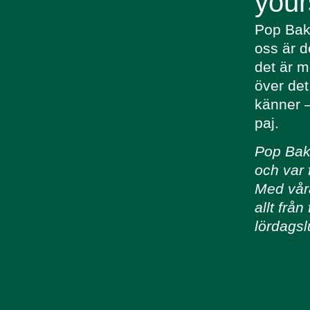
your
Pop Bake
oss är d
det är m
över det 
känner –
paj.
Pop Bake
och var 
Med våra
allt från
lördagsl