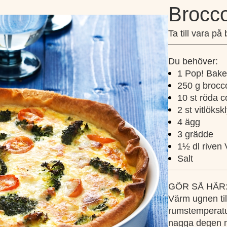
Brocco
Ta till vara på
Du behöver:
1 Pop! Bake
250 g brocco
10 st röda c
2 st vitlökskl
4 ägg
3 grädde
1½ dl riven
Salt
GÖR SÅ HÄR
Värm ugnen till
rumstemperatur
nagga degen me