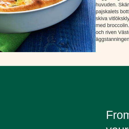
huvuden. Skär 
pajskalets bot
skiva vitlökskl
med broccolin
och riven Väst
äggstanningen 
From