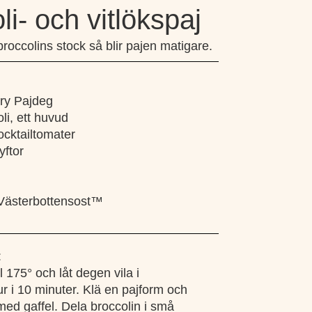
li- och vitlökspaj
 broccolins stock så blir pajen matigare.
ry Pajdeg
li, ett huvud
ocktailtomater
yftor
 Västerbottensost™
:
 175° och låt degen vila i
 i 10 minuter. Klä en pajform och
d gaffel. Dela broccolin i små