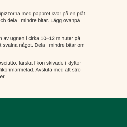
:
ipizzorna med pappret kvar på en plåt.
och dela i mindre bitar. Lägg ovanpå
n av ugnen i cirka 10–12 minuter på
t svalna något. Dela i mindre bitar om
iutto, färska fikon skivade i klyftor
 fikonmarmelad. Avsluta med att strö
er.