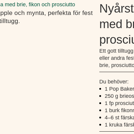
za med brie, fikon och prosciutto
Nyårst
med br
prosci
Ett gott tilltu
eller andra fe
brie, prosciutt
Du behöver:
1 Pop Baker
250 g brieos
1 fp prosciu
1 burk fiko
4–6 st färsk
1 kruka färs