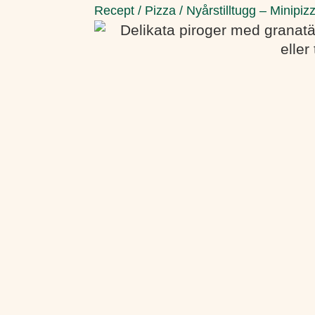
Recept
/
Pizza
/
Nyårstilltugg – Minipiz