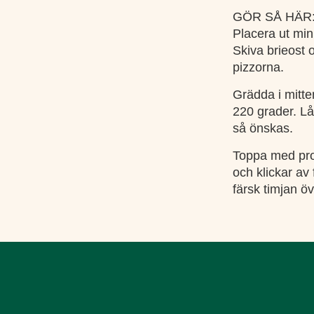
GÖR SÅ HÄR
Placera ut min
Skiva brieost 
pizzorna.
Grädda i mitte
220 grader. Lå
så önskas.
Toppa med prosc
och klickar av
färsk timjan öv