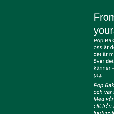
From
your
Pop Bake
oss är d
det är m
över det 
känner –
paj.
Pop Bake
och var 
Med våra
allt från
lördagsl