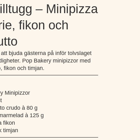
illtugg – Minipizza
ie, fikon och
utto
gg att bjuda gästerna på inför tolvslaget
stligheter. Pop Bakery minipizzor med
o, fikon och timjan.
y Minipizzor
t
tto crudo à 80 g
nmarmelad à 125 g
a fikon
k timjan