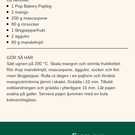
Du behöver:
1 Pop Bakery Pajdeg
2 mango
200 g mascarpone
80 g rörsocker
1 långpepparfrukt
2 äggulor
80 g mandelmjöl
GÖR SÅ HÄR:
Sätt ugnen på 200 °C. Skala mangon och strimla fruktköttet.
Rör ihop mandelmjöl, mascarpone, äggulor, socker och fint
riven långpeppar. Rulla ut degen i en pajform och fördela
mangostrimlorna jämnt i skalet. Grädda i 10 min. Tillsätt
ostblandningen och grädda i ytterligare 15 min. Låt pajen
svalna på galler. Servera pajen ljummen med en kula
kokosnötsglass.