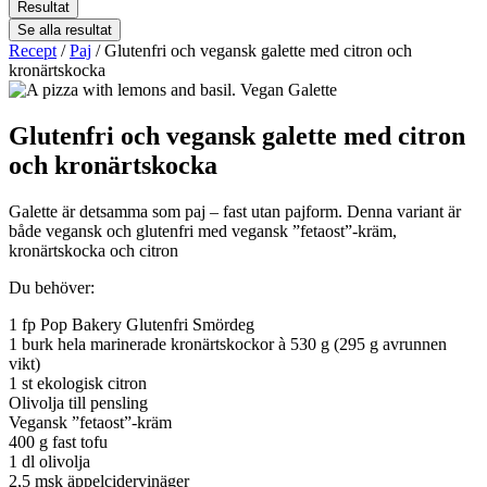
Resultat
Se alla resultat
Recept
/
Paj
/
Glutenfri och vegansk galette med citron och
kronärtskocka
Glutenfri och vegansk galette med citron
och kronärtskocka
Galette är detsamma som paj – fast utan pajform. Denna variant är
både vegansk och glutenfri med vegansk ”fetaost”-kräm,
kronärtskocka och citron
Du behöver:
1 fp Pop Bakery Glutenfri Smördeg
1 burk hela marinerade kronärtskockor à 530 g (295 g avrunnen
vikt)
1 st ekologisk citron
Olivolja till pensling
Vegansk ”fetaost”-kräm
400 g fast tofu
1 dl olivolja
2,5 msk äppelcidervinäger