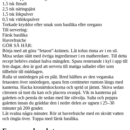
1,5 tsk finsalt
2,5 tsk näringsjäst
1,5 tsk lökpulver
0,5 tsk vitlökspulver
Torkade kryddor efter smak som basilika eller oregano
Till servering:
Färsk basilika
Havrefraiche
GÖR SÅ HÄR:
Börja med att göra ”fetaost”-krämen. Låt tofun rinna av i en sil.
Mixa sedan slätt med övriga ingredienser i en matberedare. Till detta
recept behövs endast halva mängden. Spara resterande i kyl i upp till
fem dagar, den är god att servera till matiga sallader eller som
tillbehör till middagen.
Rulla ut smördegen på en plåt. Bred hälften av den veganska
fetaosten över smördegen, spara fem centimeter runtom längs med
kanterna. Hacka kronärtskockorna och sprid ut jämnt. Skiva sedan
citronen så tunt du kan och placera ovanpå. Vik in kanterna på
galetten och pensla de sedan med lite olivolja. Salta och peppra
galetten innan du gräddar den i nedre delen av ugnen i 25–30
minuter på 200 grader.
Låt svalna några minuter. Rör ut havrefraiche med en skvätt vatten
och ringla över. Toppa med färsk basilika.