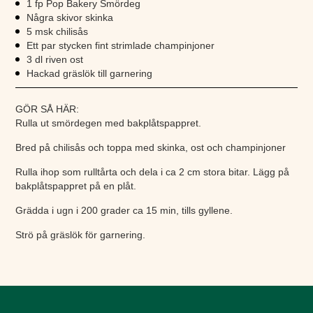
1 fp Pop Bakery Smördeg
Några skivor skinka
5 msk chilisås
Ett par stycken fint strimlade champinjoner
3 dl riven ost
Hackad gräslök till garnering
GÖR SÅ HÄR:
Rulla ut smördegen med bakplåtspappret.
Bred på chilisås och toppa med skinka, ost och champinjoner
Rulla ihop som rulltårta och dela i ca 2 cm stora bitar. Lägg på
bakplåtspappret på en plåt.
Grädda i ugn i 200 grader ca 15 min, tills gyllene.
Strö på gräslök för garnering.