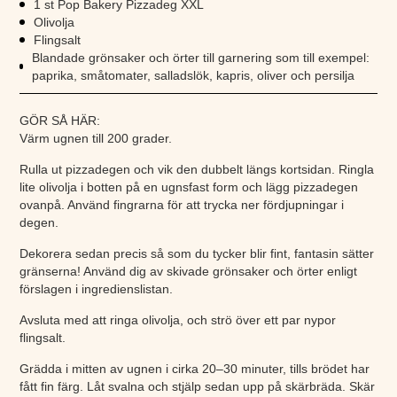
1 st Pop Bakery Pizzadeg XXL
Olivolja
Flingsalt
Blandade grönsaker och örter till garnering som till exempel:
paprika, småtomater, salladslök, kapris, oliver och persilja
GÖR SÅ HÄR:
Värm ugnen till 200 grader.
Rulla ut pizzadegen och vik den dubbelt längs kortsidan. Ringla
lite olivolja i botten på en ugnsfast form och lägg pizzadegen
ovanpå. Använd fingrarna för att trycka ner fördjupningar i
degen.
Dekorera sedan precis så som du tycker blir fint, fantasin sätter
gränserna! Använd dig av skivade grönsaker och örter enligt
förslagen i ingredienslistan.
Avsluta med att ringa olivolja, och strö över ett par nypor
flingsalt.
Grädda i mitten av ugnen i cirka 20–30 minuter, tills brödet har
fått fin färg. Låt svalna och stjälp sedan upp på skärbräda. Skär