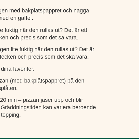
egen med bakplåtspappret och nagga
med en gaffel.
e fuktig när den rullas ut? Det är ett
cken och precis som det sa vara.
en lite fuktig när den rullas ut? Det är
tstecken och precis som det ska vara.
ina favoriter.
zzan (med bakplåtspappret) på den
plåten.
0 min – pizzan jäser upp och blir
! Gräddningstiden kan variera beroende
topping.