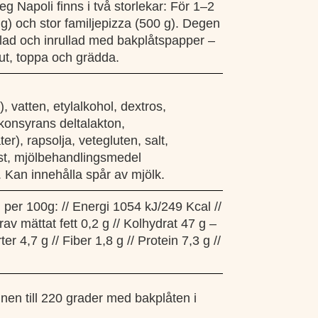
g Napoli finns i två storlekar: För 1–2
g) och stor familjepizza (500 g). Degen
lad och inrullad med bakplåtspapper –
a ut, toppa och grädda.
, vatten, etylalkohol, dextros,
konsyrans deltalakton,
r), rapsolja, vetegluten, salt,
st, mjölbehandlingsmedel
. Kan innehålla spår av mjölk.
 per 100g:
// Energi 1054 kJ/249 Kcal //
rav mättat fett 0,2 g // Kolhydrat 47 g –
er 4,7 g // Fiber 1,8 g // Protein 7,3 g //
en till 220 grader med bakplåten i