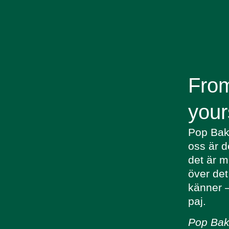
From
your
Pop Bake
oss är d
det är m
över det 
känner –
paj.
Pop Bake