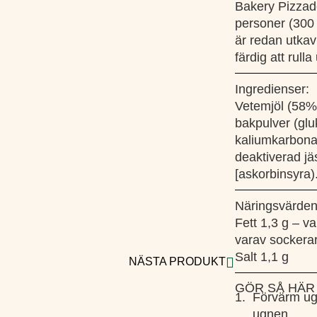
Bakery Pizzade
personer (300 
är redan utkav
färdig att rull
Ingredienser:
Vetemjöl (58%)
bakpulver (glu
kaliumkarbonate
deaktiverad jä
[askorbinsyra)
Näringsvärden
Fett 1,3 g – va
varav sockerart
Salt 1,1 g
NÄSTA PRODUKT
GÖR SÅ HÄR
1.
Förvärm ugn
ugnen.