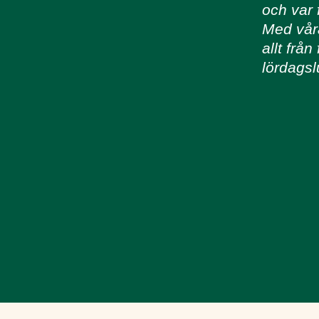
och var 
Med våra
allt från
lördagsl