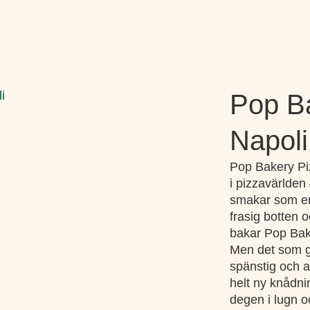
i
Pop B
Napoli
Pop Bakery Pi
i pizzavärlden
smakar som en 
frasig botten o
bakar Pop Bake
Men det som g
spänstig och a
helt ny knådni
degen i lugn o