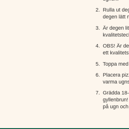
2.
Rulla ut d
degen lätt 
3.
Är degen lit
kvalitetste
4.
OBS! Är deg
ett kvalite
5.
Toppa med d
6.
Placera pi
varma ugns
7.
Grädda 18-2
gyllenbrun
på ugn och 